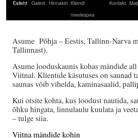
Liigu
Esileht
Galerii
Hinnakiri
Kliendi
Kontakt
Maj
sisu
meelespea
juurde
Asume Põhja – Eestis, Tallinn-Narva m
Tallinnast).
Asume looduskaunis kohas mändide all 
Viitnal. Klientide käsutuses on saunad t
saunas võib vihelda, kaminasaalid, pallip
Kui otsite kohta, kus loodust nautida, sa
õhku hingata, linnulaulu kuulata ja veet
– tulge siia.
Viitna mändide kohin