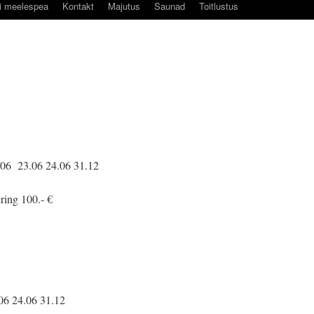
di meelespea
Kontakt
Majutus
Saunad
Toitlustus
.06 23.06 24.06 31.12
ring 100.- €
06 24.06 31.12