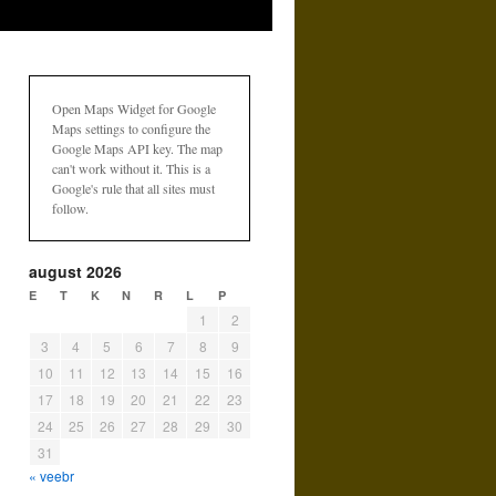
Open Maps Widget for Google
Maps settings to configure the
Google Maps API key. The map
can't work without it. This is a
Google's rule that all sites must
follow.
august 2026
E
T
K
N
R
L
P
1
2
3
4
5
6
7
8
9
10
11
12
13
14
15
16
17
18
19
20
21
22
23
24
25
26
27
28
29
30
31
« veebr